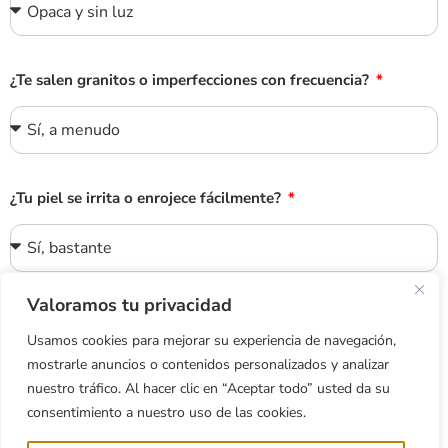
¿Te salen granitos o imperfecciones con frecuencia?
¿Tu piel se irrita o enrojece fácilmente?
Valoramos tu privacidad
¿Qué te gustaría mejorar de tu piel?
Usamos cookies para mejorar su experiencia de navegación,
Más hidratación y suavidad
mostrarle anuncios o contenidos personalizados y analizar
Control de brillos/grasa
nuestro tráfico. Al hacer clic en “Aceptar todo” usted da su
Unificar el tono
consentimiento a nuestro uso de las cookies.
Ganar luminosidad