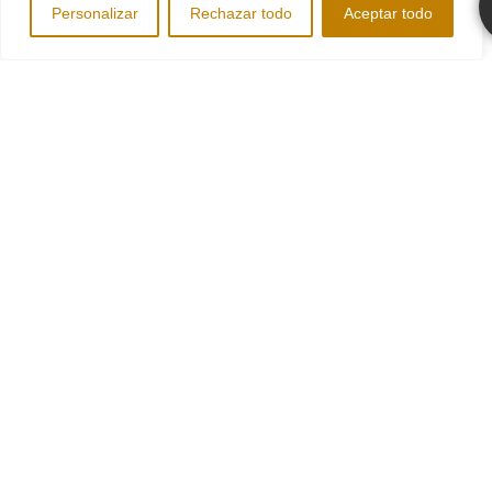
Personalizar
Rechazar todo
Aceptar todo
Qué incluye
Diagnóstico
RESERVAR
de piel
tu Limpieza
RESET
personalizado
Facial
POST
Doble limpieza
FIESTAS
Profunda
coreana
Extracción
manual
profesional
(sin dolor ni
marcas)
Hidrodermoabrasión
+ peeling
ultrasónico
Mascarilla LED
regeneradora
Cóctel de
ácidos + alta
frecuencia