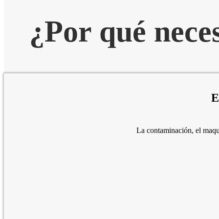
¿Por qué neces
E
La contaminación, el maquil