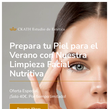
Prepara tu Piel para el
Verano con Nuestra
Limpieza Facial
Nutritiva
Oferta Especial.
¡Solo 40€. Por tiempo limitado!
Reserva Ahora