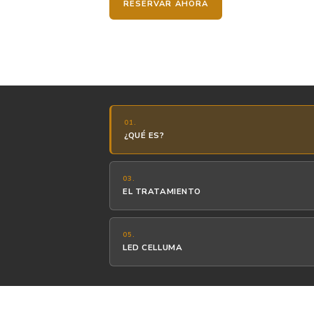
Desde
75 €
· 75 min
RESERVAR AHORA
01.
¿QUÉ ES?
03.
EL TRATAMIENTO
05.
LED CELLUMA