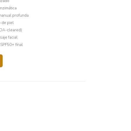
izado
enzimática
manual profunda
 de piel
FDA-cleared)
aje facial
 SPF50+ final