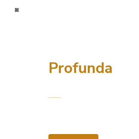
Inicio
Servicios
CENTRO DE ESTÉTICA FACIAL · EIXAMPL
Limpieza Fac
Profunda
en Barcelon
Diagnóstico real, extracción profesional y a
Piel limpia, luminosa y renovada desde la p
adaptado a tu tipo de piel.