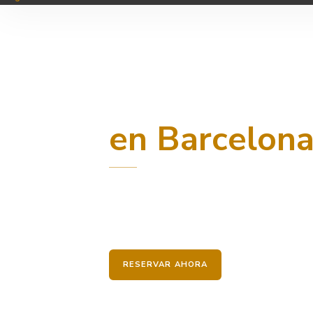
CENTRO DE ESTÉTICA FACIAL · EIXAMPL
Peeling Quí
en Barcelon
Renovación celular profunda con ácidos de a
suave, uniforme y radiante — desde la primer
de recuperación prolongado.
110 €
· 60 min
RESERVAR AHORA