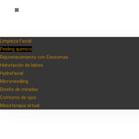
Inicio
Servicios
Limpieza Facial
Peeling quimico
Rejuvenecimiento con Exosomas
Hidratación de labios
Hydrafacial
Microneedling
Diseño de miradas
Contorno de ojos
Mesoterapia virtual
Dónde Estamos
Reservas
Contacto
Blog