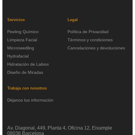
Servicios
Legal
Peeling Químico
Política de Privacidad
Limpieza Facial
Términos y condiciones
Microneedling
Cancelaciones y devoluciones
Hydrafacial
Hidratación de Labios
Diseño de Miradas
Trabaja con nosotros
Déjanos tus información
Av. Diagonal, 449, Planta 4, Oficina 12, Eixample
08036 Barcelona