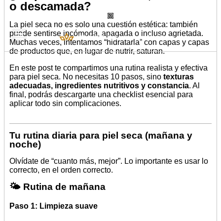
o descamada?
La piel seca no es solo una cuestión estética: también
puede sentirse incómoda, apagada o incluso agrietada.
Muchas veces, intentamos “hidratarla” con capas y capas
de productos que, en lugar de nutrir, saturan.
Dónde Estamos
En este post te compartimos una rutina realista y efectiva
para piel seca. No necesitas 10 pasos, sino
texturas
adecuadas, ingredientes nutritivos y constancia
. Al
final, podrás descargarte una checklist esencial para
aplicar todo sin complicaciones.
Tu rutina diaria para piel seca (mañana y
noche)
Olvídate de “cuanto más, mejor”. Lo importante es usar lo
correcto, en el orden correcto.
🌤 Rutina de mañana
Paso 1: Limpieza suave