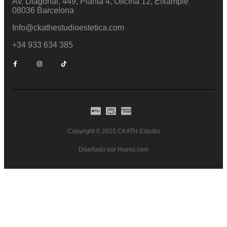
Av. Diagonal, 449, Planta 4, Oficina 12, Eixample
08036 Barcelona
Info@ckathestudioestetica.com
+34 933 634 385
Copyright © 2025 CKATH Estudio
Diseñado por Huexs.com