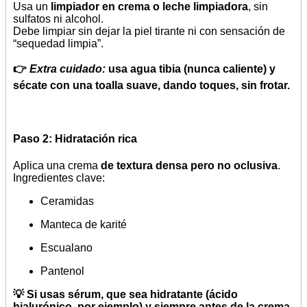
Usa un
limpiador en crema o leche limpiadora
, sin
sulfatos ni alcohol.
Debe limpiar sin dejar la piel tirante ni con sensación de
“sequedad limpia”.
👉
Extra cuidado:
usa agua tibia (nunca caliente) y
sécate con una toalla suave, dando toques, sin frotar.
Paso 2: Hidratación rica
Aplica una crema
de textura densa pero no oclusiva
.
Ingredientes clave:
Ceramidas
Manteca de karité
Escualano
Pantenol
💡 Si usas sérum, que sea hidratante (ácido
hialurónico, por ejemplo) y siempre antes de la crema.